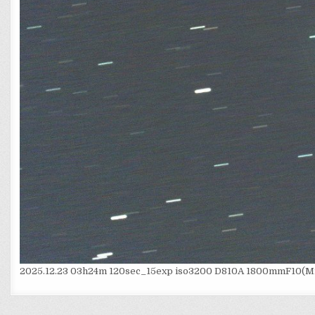
2025.12.23 03h24m 120sec_15exp iso3200 D810A 1800mmF10(M