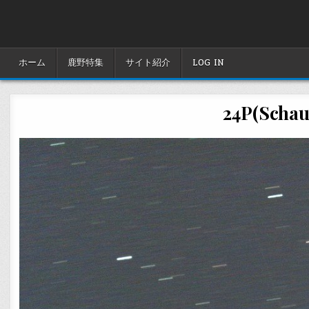
Skip
to
content
ホーム
鹿野特集
サイト紹介
LOG IN
24P(Schau