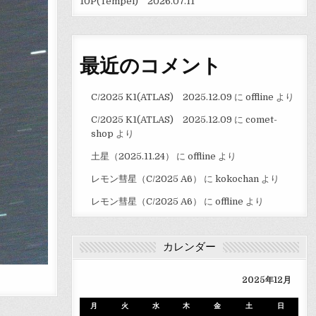
10P(Tempel) 2026.07.11
最近のコメント
C/2025 K1(ATLAS) 2025.12.09
に
offline
より
C/2025 K1(ATLAS) 2025.12.09
に
comet-
shop
より
土星（2025.11.24）
に
offline
より
レモン彗星（C/2025 A6）
に
kokochan
より
レモン彗星（C/2025 A6）
に
offline
より
カレンダー
2025年12月
月
火
水
木
金
土
日