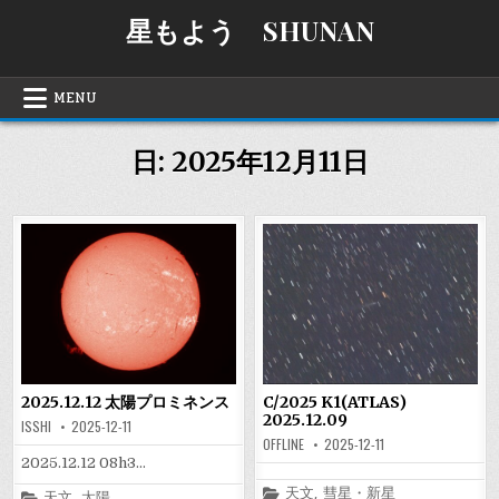
Skip
星もよう SHUNAN
to
content
MENU
日:
2025年12月11日
2025.12.12 太陽プロミネンス
C/2025 K1(ATLAS)
2025.12.09
ISSHI
2025-12-11
OFFLINE
2025-12-11
2025.12.12 08h3…
Posted
天文
,
彗星・新星
Posted
天文
,
太陽