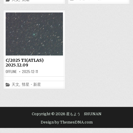
in
in
C/2025 T1(ATLAS)
2025.12.09
OFFLINE
2025-12-11
Posted
天文
,
彗星・新星
in
Copyright © 2026 星もよう SHUNAN
Design by ThemesDNA.com