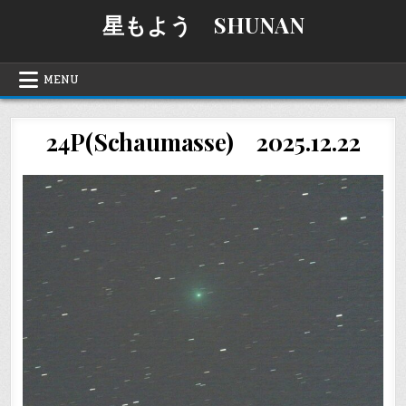
Skip
星もよう SHUNAN
to
content
MENU
24P(Schaumasse) 2025.12.22