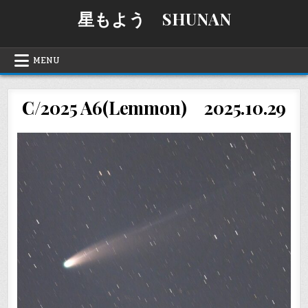
Skip
星もよう SHUNAN
to
content
MENU
C/2025 A6(Lemmon) 2025.10.29