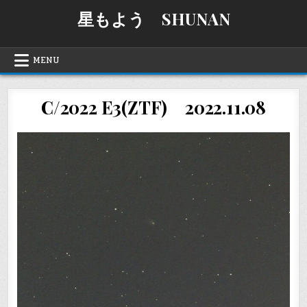
Skip
星もよう SHUNAN
to
content
MENU
C/2022 E3(ZTF) 2022.11.08