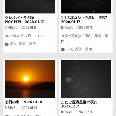
クレオパトラの瞳
1月の塩コショウ星団 M37
NGC1535 2026.01.17
2026.01.17
RIRIMARU
2026-01-18
RIRIMARU
2026-01-18
2026年01月17日 20ｈ…
今夜の写真は「面白い星雲、星
団…
Posted
天文
,
星雲・星団
in
Posted
天文
,
星雲・星団
in
初日の出 2026.01.01
ふたご座流星群の夜に
2025.12.14
RIRIMARU
2026-01-01
RIRIMARU
2025-12-15