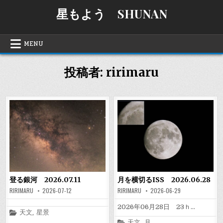
Skip
星もよう SHUNAN
to
content
MENU
投稿者:
ririmaru
登る銀河 2026.07.11
月を横切るISS 2026.06.28
RIRIMARU
2026-07-12
RIRIMARU
2026-06-29
2026年06月28日 23ｈ…
Posted
天文
,
星景
in
Posted
天文
,
月