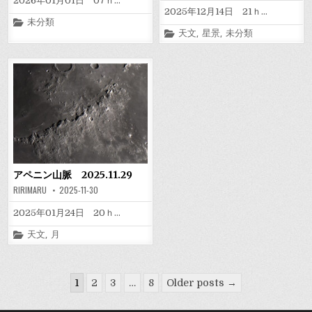
2026年01月01日 07ｈ…
2025年12月14日 21ｈ…
Posted
未分類
in
Posted
天文
,
星景
,
未分類
in
アペニン山脈 2025.11.29
RIRIMARU
2025-11-30
2025年01月24日 20ｈ…
Posted
天文
,
月
in
投
1
2
3
…
8
Older posts →
稿