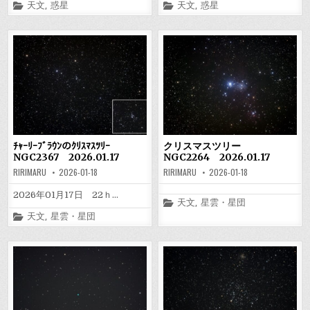
Posted
Posted
天文
,
惑星
天文
,
惑星
in
in
ﾁｬｰﾘｰﾌﾞﾗｳﾝのｸﾘｽﾏｽﾂﾘｰ
クリスマスツリー
NGC2367 2026.01.17
NGC2264 2026.01.17
RIRIMARU
2026-01-18
RIRIMARU
2026-01-18
2026年01月17日 22ｈ…
Posted
天文
,
星雲・星団
in
Posted
天文
,
星雲・星団
in