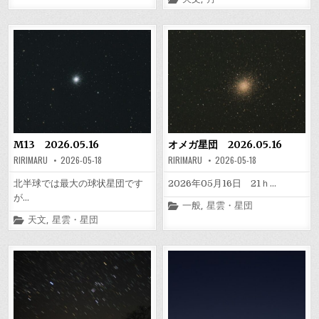
in
M13 2026.05.16
オメガ星団 2026.05.16
RIRIMARU
2026-05-18
RIRIMARU
2026-05-18
北半球では最大の球状星団です
2026年05月16日 21ｈ…
が…
Posted
一般
,
星雲・星団
in
Posted
天文
,
星雲・星団
in