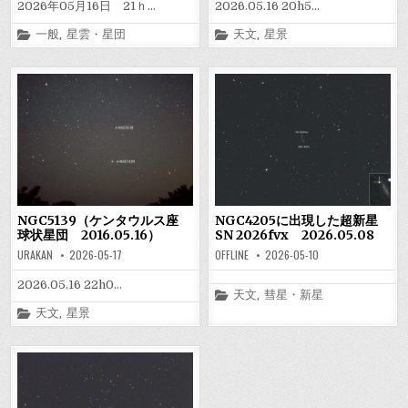
2026年05月16日 21ｈ…
2026.05.16 20h5…
Posted
Posted
一般
,
星雲・星団
天文
,
星景
in
in
NGC5139（ケンタウルス座
NGC4205に出現した超新星
球状星団 2016.05.16）
SN 2026fvx 2026.05.08
URAKAN
2026-05-17
OFFLINE
2026-05-10
2026.05.16 22h0…
Posted
天文
,
彗星・新星
in
Posted
天文
,
星景
in