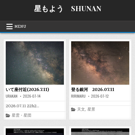
Skip
星もよう SHUNAN
to
content
MENU
いて座付近(2026.7.11)
登る銀河 2026.07.11
URAKAN
2026-07-14
RIRIMARU
2026-07-12
2026.07.11 22h2…
Posted
天文
,
星景
in
Posted
星雲・星団
in