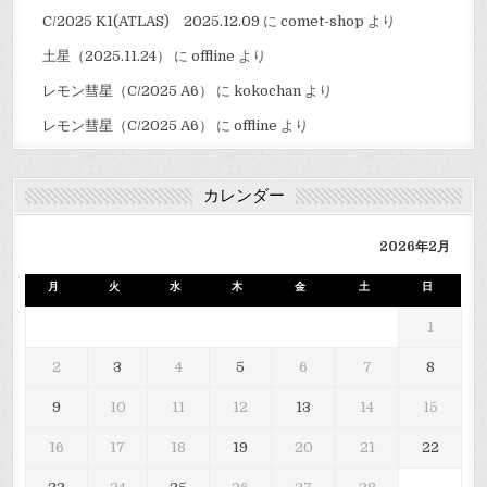
C/2025 K1(ATLAS) 2025.12.09
に
comet-shop
より
土星（2025.11.24）
に
offline
より
レモン彗星（C/2025 A6）
に
kokochan
より
レモン彗星（C/2025 A6）
に
offline
より
カレンダー
2026年2月
月
火
水
木
金
土
日
1
2
3
4
5
6
7
8
9
10
11
12
13
14
15
16
17
18
19
20
21
22