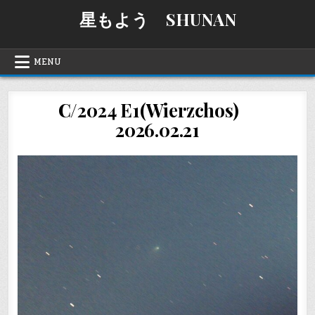
Skip
星もよう SHUNAN
to
content
MENU
C/2024 E1(Wierzchos)
2026.02.21