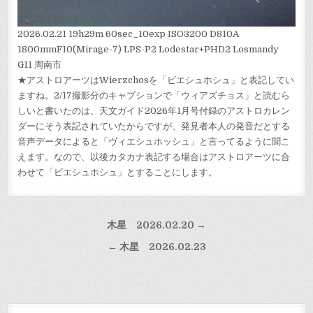
2026.02.21 19h29m 60sec_10exp ISO3200 D810A
1800mmF10(Mirage-7) LPS-P2 Lodestar+PHD2 Losmandy
G11 周南市
★アストロアーツはWierzchosを「ビエシュホシュ」と表記してい
ますね。2/17撮影分のキャプションで「ウィアズチョス」と読むら
しいと書いたのは、天文ガイド2026年1月号付録のアストロカレン
ダーにそう表記されていたからですが、発見者本人の発音だとする
音声データによると「ヴィエシュホッシュ」と言ってるように聞こ
えます。なので、以後カタカナ表記する場合はアストロアーツに合
わせて「ビエシュホシュ」とすることにします。
投
木星 2026.02.20 →
稿
← 木星 2026.02.23
ナ
ビ
ゲ