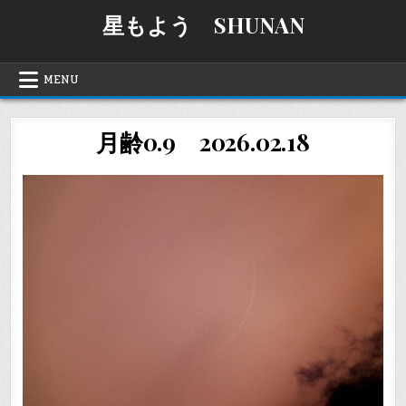
Skip
星もよう SHUNAN
to
content
MENU
月齢0.9 2026.02.18