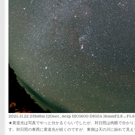
2025.11.22 23h48m 120sec_4exp ISO1600 D810A 16mmF2.8→F
★黄道光は写真でやっと分かるぐらいでしたが、対日照は肉眼で分かり
す。対日照の東西に黄道光が続くのですが、東側は天の川に紛れて見え