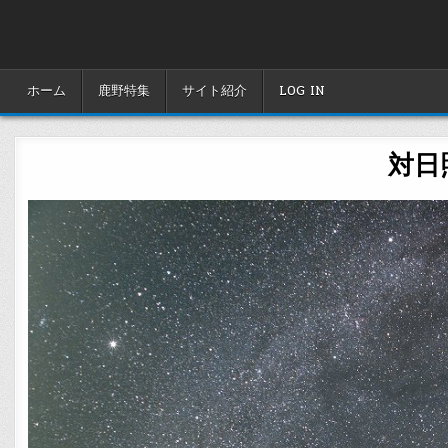
Skip
to
content
ホーム
鹿野特集
サイト紹介
LOG IN
対日照