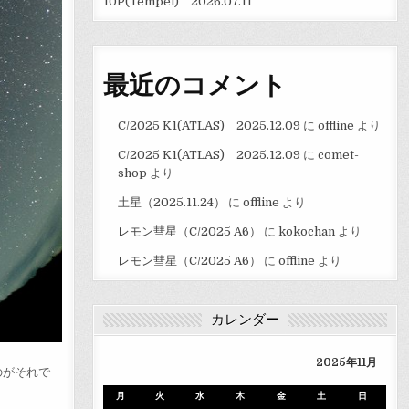
10P(Tempel) 2026.07.11
最近のコメント
C/2025 K1(ATLAS) 2025.12.09
に
offline
より
C/2025 K1(ATLAS) 2025.12.09
に
comet-
shop
より
土星（2025.11.24）
に
offline
より
レモン彗星（C/2025 A6）
に
kokochan
より
レモン彗星（C/2025 A6）
に
offline
より
カレンダー
2025年11月
のがそれで
月
火
水
木
金
土
日