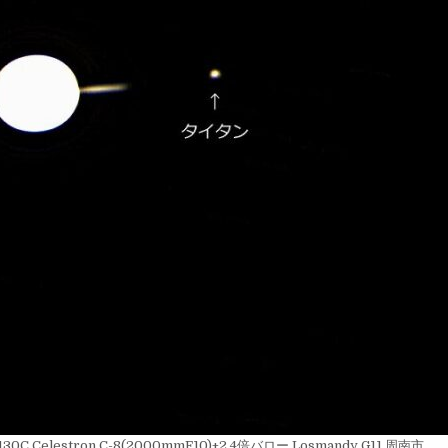
AR0130C Celestron C-8(2000mmF10)+2.4倍バロー Losmandy G11 周南市