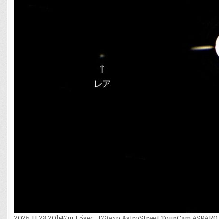
2025.11.23 20h47m 1.5sec_173exp AstroStreet ToupCam ASP