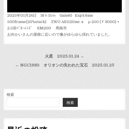
2025年01月24日 18ｈ15ｍ Gain40 Exp3.6ms
500frame(20%stack) ZWO AS1120mc-s μ-250 (Ｆ3000) +
2.5倍ﾊﾞﾛｰﾚﾝｽﾞ EM200 周南市
お向かいさんの屋根に近いので像がゆらゆら揺れていました。
投
火星 2025.01.24 →
稿
← NGC1980 オリオンの失われた宝石 2025.01.25
ナ
ビ
ゲ
ー
検索
検索
シ
ョ
ン