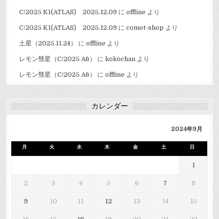
C/2025 K1(ATLAS) 2025.12.09
に
offline
より
C/2025 K1(ATLAS) 2025.12.09
に
comet-shop
より
土星（2025.11.24）
に
offline
より
レモン彗星（C/2025 A6）
に
kokochan
より
レモン彗星（C/2025 A6）
に
offline
より
カレンダー
2024年9月
月
火
水
木
金
土
日
1
2
3
4
5
6
7
8
9
10
11
12
13
14
15