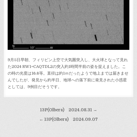
9月5日早朝、フィリピン上空で大気圏突入し、大火球となって見れ
た2024 RW1=CAQTDL2の突入約1時間半前の姿を捉えました。こ
の時の光度は16.6等。直径は約1ｍだったようで地上までは届きませ
んでしたが、発見から約半日、地球への落下前に発見された小惑星
としては、9例目だそうです。
投
13P(Olbers) 2024.08.31 →
稿
← 13P(Olbers) 2024.09.07
ナ
ビ