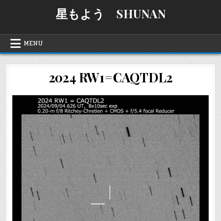
Skip
星もよう SHUNAN
to
content
MENU
2024 RW1=CAQTDL2