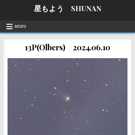
Skip
星もよう SHUNAN
to
content
MENU
13P(Olbers) 2024.06.10