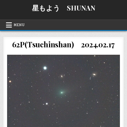
Skip
星もよう SHUNAN
to
content
MENU
62P(Tsuchinshan) 2024.02.17