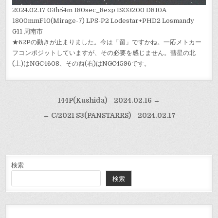
2024.02.17 03h54m 180sec_8exp ISO3200 D810A
1800mmF10(Mirage-7) LPS-P2 Lodestar+PHD2 Losmandy
G11 周南市
★62Pの動きが止まりました。今は「留」ですかね。一応メトカー
フコンポジットしていますが、その必要を感じません。彗星の北
(上)はNGC4608、その西(右)はNGC4596です。
投
144P(Kushida) 2024.02.16 →
稿
← C/2021 S3(PANSTARRS) 2024.02.17
ナ
ビ
ゲ
ー
検索
検索
シ
ョ
ン