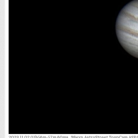
2023.11.02 01h56m-57m 60ms_98exp AstroStreet ToupCam A