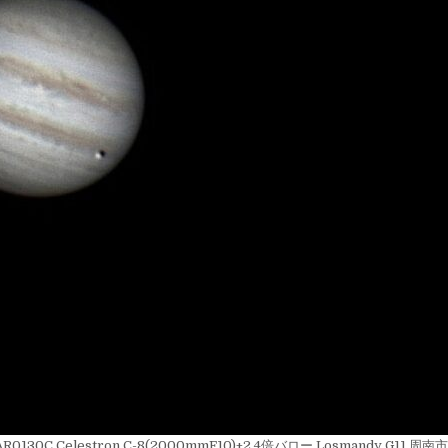
SPAR0130C Celestron C-8(2000mmF10)+2.4倍バロー Losmandy G11 周南