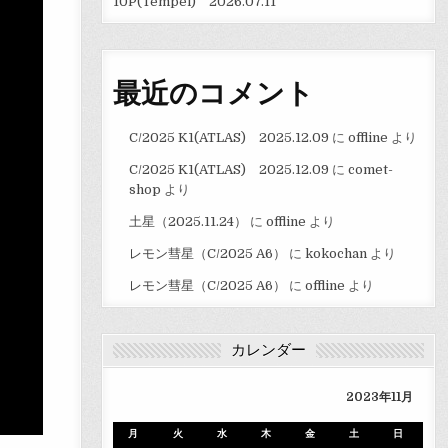
10P(Tempel) 2026.07.11
最近のコメント
C/2025 K1(ATLAS) 2025.12.09
に
offline
より
C/2025 K1(ATLAS) 2025.12.09
に
comet-
shop
より
土星（2025.11.24）
に
offline
より
レモン彗星（C/2025 A6）
に
kokochan
より
レモン彗星（C/2025 A6）
に
offline
より
カレンダー
2023年11月
月
火
水
木
金
土
日
市