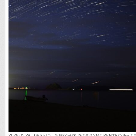
2023.09.24 04ｈ51ｍ 20s×25exp ISO800 SMC PENTAX28㎜ 