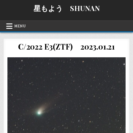
Skip
星もよう SHUNAN
to
content
MENU
C/2022 E3(ZTF) 2023.01.21