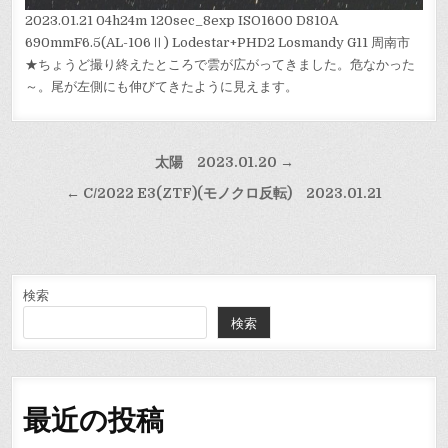
2023.01.21 04h24m 120sec_8exp ISO1600 D810A
690mmF6.5(AL-106Ⅱ) Lodestar+PHD2 Losmandy G11 周南市
★ちょうど撮り終えたところで雲が広がってきました。危なかった
～。尾が左側にも伸びてきたように見えます。
投
太陽 2023.01.20 →
稿
← C/2022 E3(ZTF)(モノクロ反転) 2023.01.21
ナ
ビ
ゲ
ー
検索
検索
シ
ョ
ン
最近の投稿