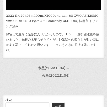
2022.11.4 20h08m 100msX1000exp. gain 60 ZWO ASI120MC
Vixen ED102S+2.4倍バロー Losmandy GM100EQ 防府市 トリミ
ング済み
帰宅して直ちに撮影に入りたかったので、１０ｃｍ屈折望遠鏡を使
いました。先程の木星もそうですが、外気温への慣らしが甘い割に
はよく写ってくれたと思います。こういうときに屈折は強いです
ね。
投
木星(2022.11.04) →
稿
← 火星(2022.11.04)
ナ
ビ
ゲ
ー
検索
検索