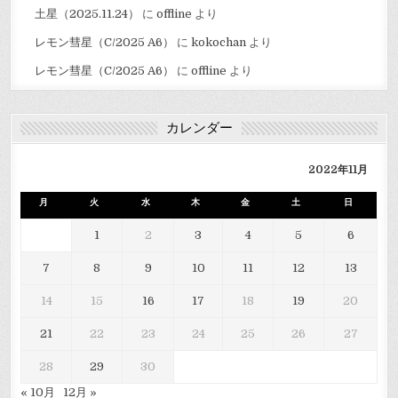
土星（2025.11.24）
に
offline
より
レモン彗星（C/2025 A6）
に
kokochan
より
レモン彗星（C/2025 A6）
に
offline
より
カレンダー
2022年11月
月
火
水
木
金
土
日
1
2
3
4
5
6
7
8
9
10
11
12
13
14
15
16
17
18
19
20
21
22
23
24
25
26
27
28
29
30
« 10月
12月 »