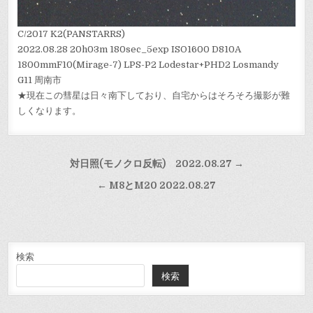
C/2017 K2(PANSTARRS)
2022.08.28 20h03m 180sec_5exp ISO1600 D810A
1800mmF10(Mirage-7) LPS-P2 Lodestar+PHD2 Losmandy
G11 周南市
★現在この彗星は日々南下しており、自宅からはそろそろ撮影が難
しくなります。
投
対日照(モノクロ反転) 2022.08.27 →
稿
← M8とM20 2022.08.27
ナ
ビ
ゲ
ー
検索
検索
シ
ョ