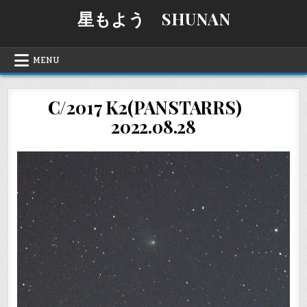
Skip
星もよう SHUNAN
to
content
MENU
C/2017 K2(PANSTARRS)
2022.08.28