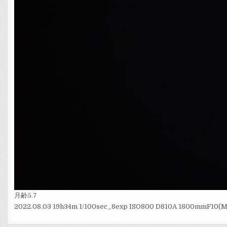
月齢5.7
2022.08.03 19h34m 1/100sec_8exp ISO800 D810A 1800mmF10(M