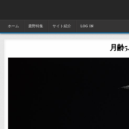
Skip
to
content
ホーム
鹿野特集
サイト紹介
LOG IN
月齢5.