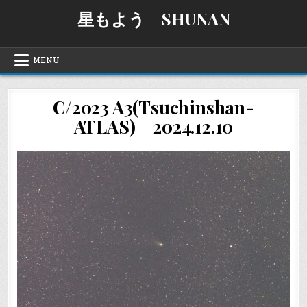
Skip
星もよう SHUNAN
to
content
MENU
C/2023 A3(Tsuchinshan-
ATLAS) 2024.12.10