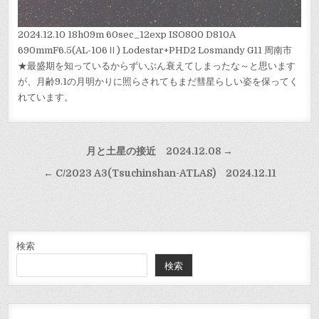
2024.12.10 18h09m 60sec_12exp ISO800 D810A
690mmF6.5(AL-106Ⅱ) Lodestar+PHD2 Losmandy G11 周南市
★最盛期を知っているからずいぶん衰えてしまったな～と思います
が、月齢9.1の月明かりに照らされてもまだ彗星らしい姿を保ってく
れています。
投
月と土星の接近 2024.12.08 →
稿
← C/2023 A3(Tsuchinshan-ATLAS) 2024.12.11
ナ
ビ
ゲ
ー
検索
検索
シ
ョ
ン